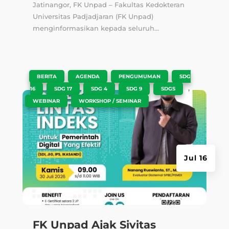
Jatinangor, FK Unpad – Fakultas Kedokteran
Universitas Padjadjaran (FK Unpad)
menginformasikan kepada seluruh...
|
,
,
,
BERITA
AGENDA
PENGUMUMAN
SDG
,
,
,
,
,
16
SDG 17
SDG 4
SDG 9
SDGS
,
WEBINAR
WORKSHOP / SEMINAR
Jul 16
FK Unpad Ajak Sivitas