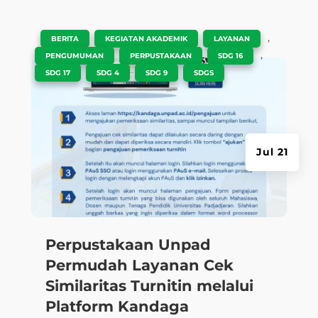
|
,
,
,
BERITA
KEGIATAN AKADEMIK
LAYANAN
,
,
,
PENGUMUMAN
PERPUSTAKAAN
SDG 16
,
,
,
SDG 17
SDG 4
SDG 9
SDGS
Jul 21
Perpustakaan Unpad
Permudah Layanan Cek
Similaritas Turnitin melalui
Platform Kandaga