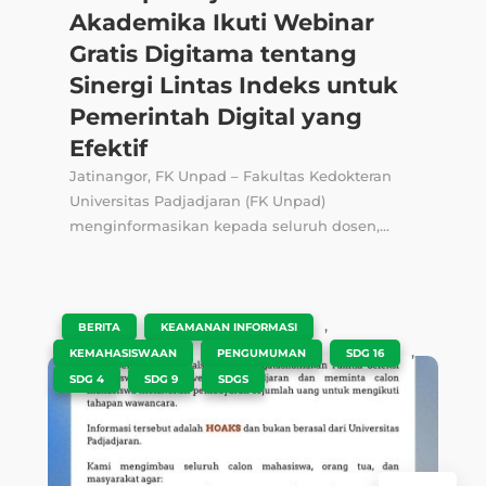
Akademika Ikuti Webinar
Gratis Digitama tentang
Sinergi Lintas Indeks untuk
Pemerintah Digital yang
Efektif
Jatinangor, FK Unpad – Fakultas Kedokteran
Universitas Padjadjaran (FK Unpad)
menginformasikan kepada seluruh dosen,...
|
,
,
BERITA
KEAMANAN INFORMASI
,
,
,
KEMAHASISWAAN
PENGUMUMAN
SDG 16
,
,
SDG 4
SDG 9
SDGS