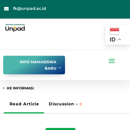
fk@unpad.ac.id

ID
INFO MAHASISWA
BARU
KE INFORMASI
Read Article
Discussion –
0