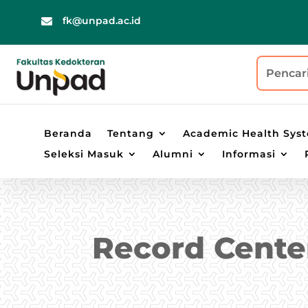
fk@unpad.ac.id

Beranda
Tentang
Academic Health Sys
Seleksi Masuk
Alumni
Informasi
Record Cente