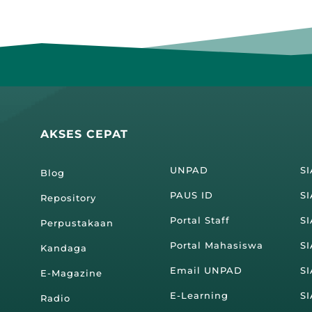
AKSES CEPAT
UNPAD
S
Blog
PAUS ID
SI
Repository
Portal Staff
S
Perpustakaan
Portal Mahasiswa
S
Kandaga
Email UNPAD
S
E-Magazine
E-Learning
S
Radio