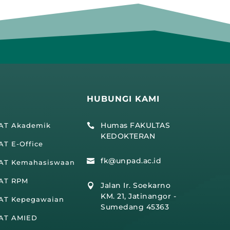
HUBUNGI KAMI
Humas FAKULTAS
IAT Akademik

KEDOKTERAN
AT E-Office
fk@unpad.ac.id

IAT Kemahasiswaan
IAT RPM
Jalan Ir. Soekarno

KM. 21, Jatinangor -
IAT Kepegawaian
Sumedang 45363
IAT AMIED