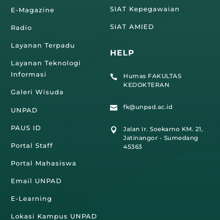
SIAT Kepegawaian
E-Magazine
SIAT AMIED
Radio
Layanan Terpadu
HELP
Layanan Teknologi
Informasi
Humas FAKULTAS

KEDOKTERAN
Galeri Wisuda
fk@unpad.ac.id

UNPAD
PAUS ID
Jalan Ir. Soekarno KM. 21,

Jatinangor - Sumedang
Portal Staff
45363
Portal Mahasiswa
Email UNPAD
E-Learning
Lokasi Kampus UNPAD