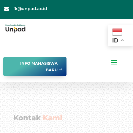
fk@unpad.ac.id

ID
INFO MAHASISWA
BARU
Kontak
Kami