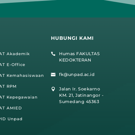
HUBUNGI KAMI
Humas FAKULTAS
IAT Akademik

KEDOKTERAN
AT E-Office
fk@unpad.ac.id

IAT Kemahasiswaan
IAT RPM
Jalan Ir. Soekarno

KM. 21, Jatinangor -
IAT Kepegawaian
Sumedang 45363
IAT AMIED
PID Unpad