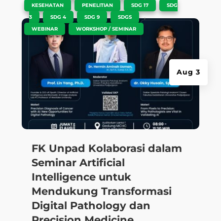
,
,
,
KESEHATAN
PENELITIAN
SDG 17
SDG
,
,
,
,
3
SDG 4
SDG 9
SDGS
,
WEBINAR
WORKSHOP / SEMINAR
Aug 3
FK Unpad Kolaborasi dalam
Seminar Artificial
Intelligence untuk
Mendukung Transformasi
Digital Pathology dan
Precision Medicine