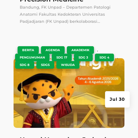
Bandung, FK Unpad – Departemen Patologi
Anatomi Fakultas Kedokteran Universitas
Padjadjaran (FK Unpad) berkolaborasi...
|
,
,
,
BERITA
AGENDA
AKADEMIK
,
,
,
,
PENGUMUMAN
SDG 17
SDG 3
SDG 4
,
,
SDG 8
SDGS
WISUDA
Jul 30