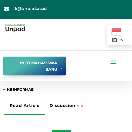
fk@unpad.ac.id

ID
INFO MAHASISWA
BARU
KE INFORMASI
Read Article
Discussion –
0