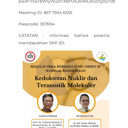
pwd=TE5TbWlyVEZ0TXBYOEJkWEJESDQ1QT09
Meeting ID: 857 7934 6535
Passcode: 357694
CATATAN : informasi bahwa peserta
mendapatkan SKP IDI.