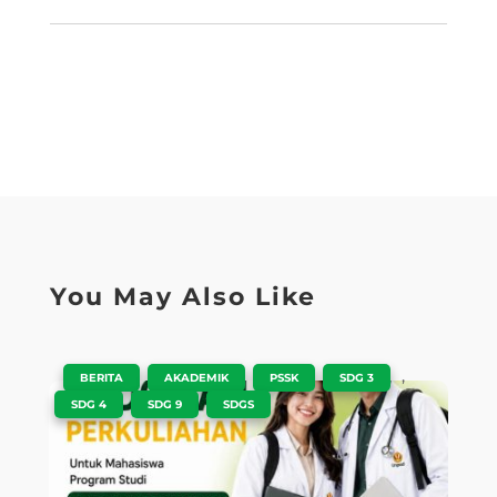
You May Also Like
|
,
,
,
,
BERITA
AKADEMIK
PSSK
SDG 3
,
,
SDG 4
SDG 9
SDGS