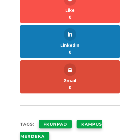
Like
0
LinkedIn
0
Gmail
0
TAGS:
FKUNPAD
KAMPUS
MERDEKA