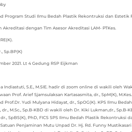
uby
d Program Studi Ilmu Bedah Plastik Rekontruksi dan Estetik
Akreditasi dengan Tim Asesor Akreditasi LAM- PTKes.
 RE(K).
r., Sp.BP(K)
sember 2021. Lt 4 Gedung RSP Eijkman
 Indiastuti, S.E., M.SIE. hadir di zoom online di wakili oleh W
n Prof. Arief Sjamsulaksan Kartasasmita, dr., SpM(K), M.Kes
 Prof.Dr. Yudi Mulyana Hidayat, dr., SpOG(K). KPS Ilmu Bedah
 dr., M.Sc., Sp.B-KBD di wakili oleh Dr. Kiki Lukman,dr., Sp.B-
dr., SpBS(K), PhD, FICS SPS Ilmu Bedah Plastik Rekontruksi dan
 Satuan Penjaminan Mutu Unpad Dr. Hj. Rd. Funny Mustikasari El