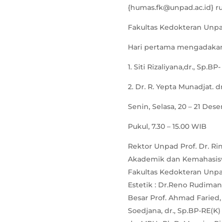
{humas.fk@unpad.ac.id} r
Fakultas Kedokteran Unpa
Hari pertama mengadakan 
1. Siti Rizaliyana,dr., Sp.BP-
2. Dr. R. Yepta Munadjat. d
Senin, Selasa, 20 – 21 De
Pukul, 7.30 – 15.00 WIB
Rektor Unpad Prof. Dr. Rina
Akademik dan Kemahasiswaa
Fakultas Kedokteran Unpad
Estetik : Dr.Reno Rudiman,
Besar Prof. Ahmad Faried, 
Soedjana, dr., Sp.BP-RE(K)