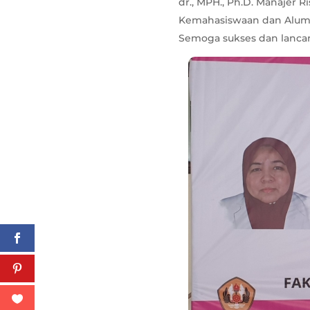
dr., MPH., Ph.D. Manajer R
Kemahasiswaan dan Alumni
Semoga sukses dan lancar