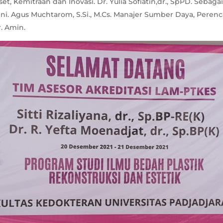
iset, Kemitraan dan Inovasi. Dr. Yulia Sofiatin,dr., SpPD. Sebag
. Agus Muchtarom, S.Si., M.Cs. Manajer Sumber Daya, Perenc
. Amin.