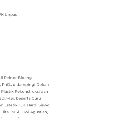
 FK Unpad.
akil Rektor Bidang
., PhD., didampingi Dekan
 Plastik Rekonstruksi dan
KBD.,M.Sc beserta Guru
 Estetik : Dr. Hardi Siswo
ita., M.Si., Dwi Agustian,