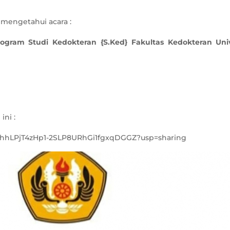
 mengetahui acara :
ogram Studi Kedokteran {S.Ked} Fakultas Kedokteran Uni
ini :
s/1KhhLPjT4zHp1-2SLP8URhGi1fgxqDGGZ?usp=sharing