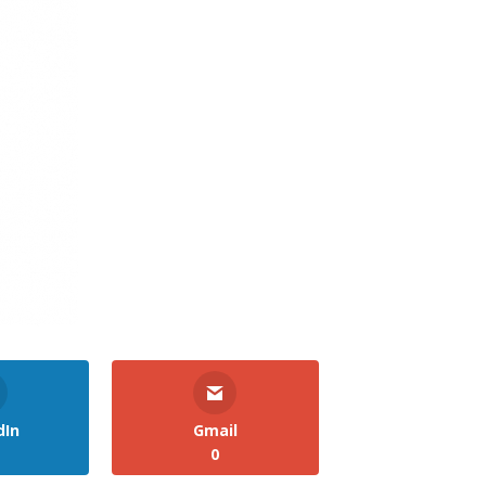
dIn
Gmail
0