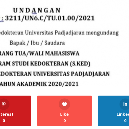
nterest
Like
Linke
0
0
0