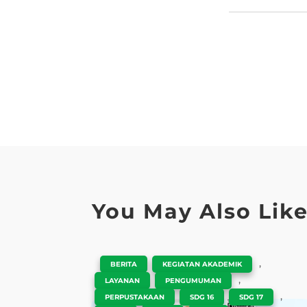
You May Also Lik
|
,
,
BERITA
KEGIATAN AKADEMIK
,
,
LAYANAN
PENGUMUMAN
,
,
,
PERPUSTAKAAN
SDG 16
SDG 17