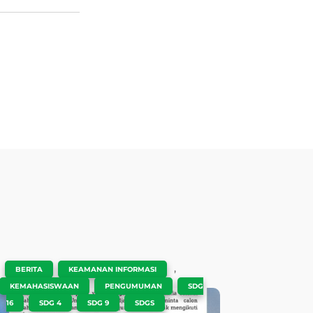
|
,
,
BERITA
KEAMANAN INFORMASI
,
,
KEMAHASISWAAN
PENGUMUMAN
SDG
,
,
,
16
SDG 4
SDG 9
SDGS