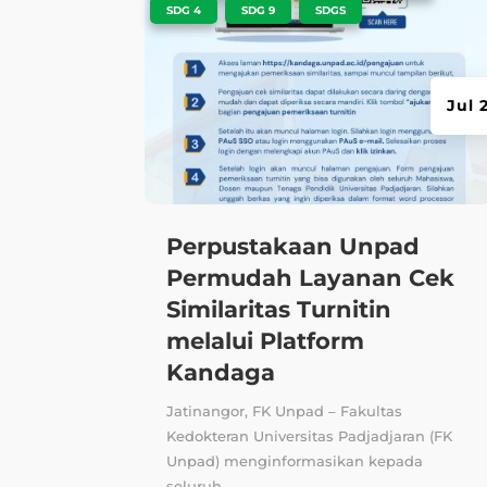
,
,
SDG 4
SDG 9
SDGS
Jul 
Perpustakaan Unpad
Permudah Layanan Cek
Similaritas Turnitin
melalui Platform
Kandaga
Jatinangor, FK Unpad – Fakultas
Kedokteran Universitas Padjadjaran (FK
Unpad) menginformasikan kepada
seluruh...