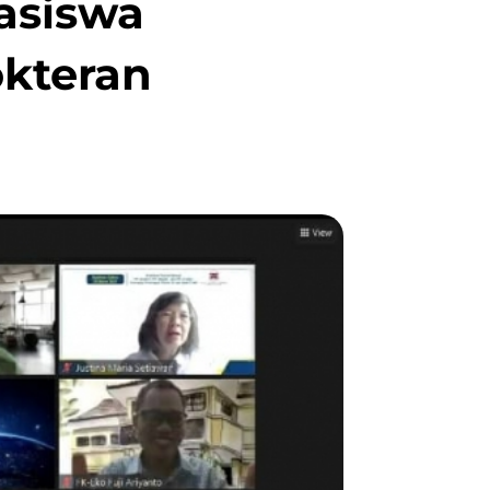
asiswa
okteran