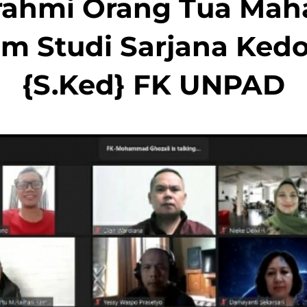
urahmi Orang Tua Mah
m Studi Sarjana Ked
{S.Ked} FK UNPAD