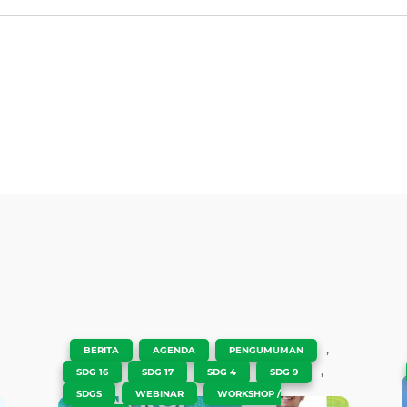
e
|
,
,
,
BERITA
AGENDA
PENGUMUMAN
,
,
,
,
SDG 16
SDG 17
SDG 4
SDG 9
,
,
SDGS
WEBINAR
WORKSHOP /