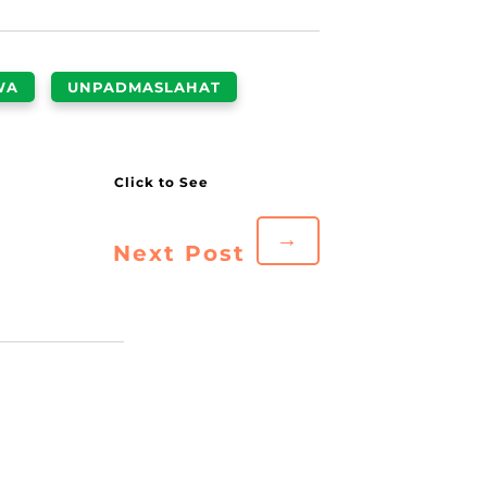
WA
UNPADMASLAHAT
→
Next Post