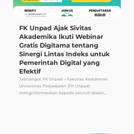
FK Unpad Ajak Sivitas
Akademika Ikuti Webinar
Gratis Digitama tentang
Sinergi Lintas Indeks untuk
Pemerintah Digital yang
Efektif
Jatinangor, FK Unpad – Fakultas Kedokteran
Universitas Padjadjaran (FK Unpad)
menginformasikan kepada seluruh dosen,...