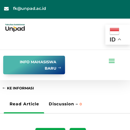
fk@unpad.ac.id

ID
INFO MAHASISWA
BARU
KE INFORMASI
Read Article
Discussion –
0