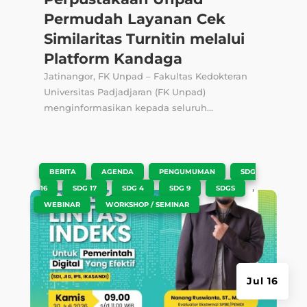
Permudah Layanan Cek
Similaritas Turnitin melalui
Platform Kandaga
Jatinangor, FK Unpad – Fakultas Kedokteran
Universitas Padjadjaran (FK Unpad)
menginformasikan kepada seluruh...
|
,
,
,
BERITA
AGENDA
PENGUMUMAN
SDG
,
,
,
,
,
16
SDG 17
SDG 4
SDG 9
SDGS
,
WEBINAR
WORKSHOP / SEMINAR
Jul 16