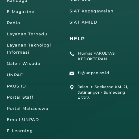
Kandaga
SIAT Kepegawaian
E-Magazine
SIAT AMIED
Radio
Layanan Terpadu
HELP
Layanan Teknologi
Informasi
Humas FAKULTAS

KEDOKTERAN
Galeri Wisuda
fk@unpad.ac.id

UNPAD
PAUS ID
Jalan Ir. Soekarno KM. 21,

Jatinangor - Sumedang
Portal Staff
45363
Portal Mahasiswa
Email UNPAD
E-Learning