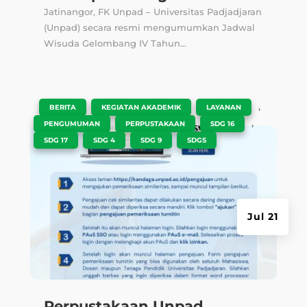
Jatinangor, FK Unpad – Universitas Padjadjaran
(Unpad) secara resmi mengumumkan Jadwal
Wisuda Gelombang IV Tahun...
|
,
,
,
BERITA
KEGIATAN AKADEMIK
LAYANAN
,
,
,
PENGUMUMAN
PERPUSTAKAAN
SDG 16
,
,
,
SDG 17
SDG 4
SDG 9
SDGS
Jul 21
Perpustakaan Unpad