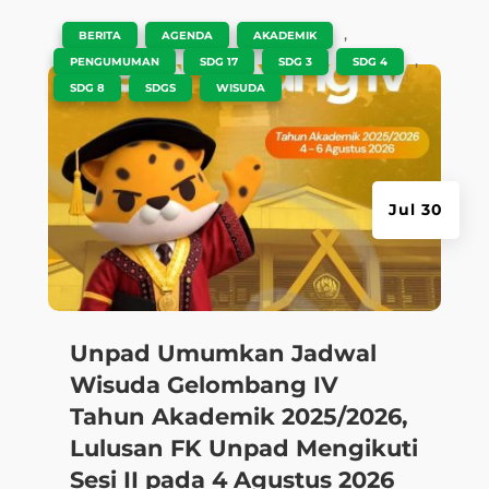
|
,
,
,
BERITA
AGENDA
AKADEMIK
,
,
,
,
PENGUMUMAN
SDG 17
SDG 3
SDG 4
,
,
SDG 8
SDGS
WISUDA
Jul 30
Unpad Umumkan Jadwal
Wisuda Gelombang IV
Tahun Akademik 2025/2026,
Lulusan FK Unpad Mengikuti
Sesi II pada 4 Agustus 2026