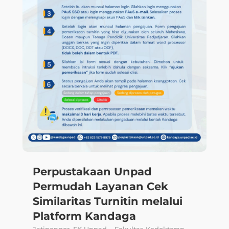
SIAT Akademik
Blog
SIAT E-Office
Repository
SIAT Kemahasiswaan
Perpustakaan
SIAT RPM
Kandaga
SIAT Kepegawaian
E-Magazine
SIAT AMIED
Radio
Layanan Terpadu
HELP
Layanan Teknologi
Informasi
Humas FAKULTAS

KEDOKTERAN
Galeri Wisuda
fk@unpad.ac.id

UNPAD
PAUS ID
Jalan Ir. Soekarno KM. 21,

Jatinangor - Sumedang
Portal Staff
45363