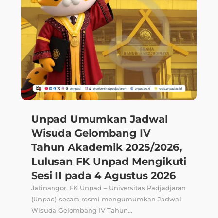
,
,
,
PENGUMUMAN
PERPUSTAKAAN
SDG 16
,
,
,
SDG 17
SDG 4
SDG 9
SDGS
Jul 21
Perpustakaan Unpad
Permudah Layanan Cek
Similaritas Turnitin melalui
Platform Kandaga
Jatinangor, FK Unpad – Fakultas Kedokteran
Universitas Padjadjaran (FK Unpad)
menginformasikan kepada seluruh...