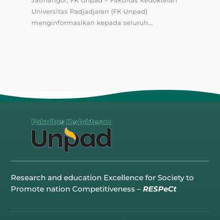
Portal Mahasiswa
Email UNPAD
E-Learning
Lokasi Kampus UNPAD
Lokasi Angkutan Kampus
Lokasi Jalatista
Lokasi Kantin UNPAD
© Copyright FKUNPAD 2012-2026.
Peta Situs
•
Kebijakan Privasi
•
Penyangkalan