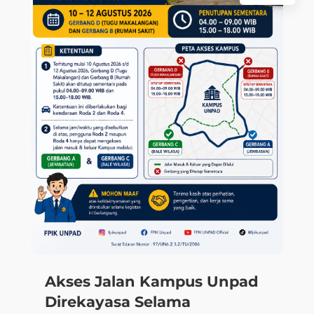
Akses Jalan Kampus Unpad
Direkayasa Selama
Pelaksanaan PKKMB 2026
Jatinangor, 4 Agustus 2026 — Universitas
Padjadjaran akan melakukan rekayasa akses
jalan masuk dan keluar lingkungan...
|
,
,
,
BERITA
AGENDA
AKADEMIK
,
,
,
,
PENGUMUMAN
SDG 17
SDG 3
SDG 4
,
,
SDG 8
SDGS
WISUDA