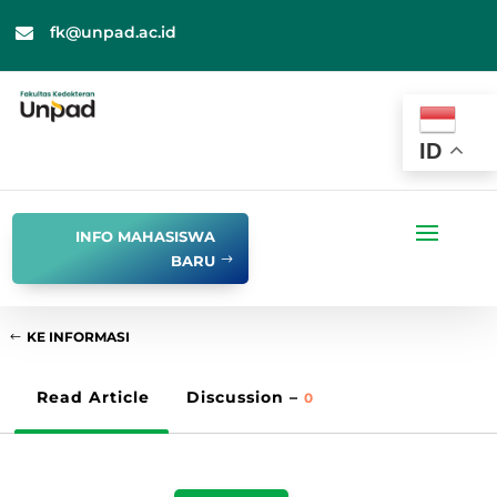
fk@unpad.ac.id

ID
INFO MAHASISWA
BARU
KE INFORMASI
Read Article
Discussion –
0