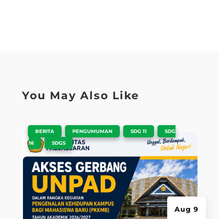
You May Also Like
|
,
,
,
BERITA
PENGUMUMAN
SDG 11
SDG
,
16
SDGS
Aug 9