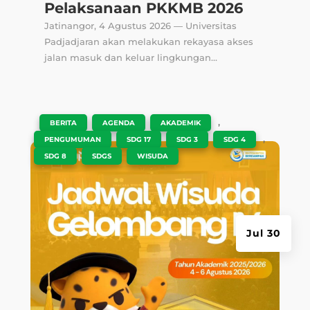
Jul 30
Unpad Umumkan Jadwal
Wisuda Gelombang IV
Tahun Akademik 2025/2026,
Lulusan FK Unpad Mengikuti
Sesi II pada 4 Agustus 2026
Jatinangor, FK Unpad – Universitas Padjadjaran
(Unpad) secara resmi mengumumkan Jadwal
Wisuda Gelombang IV Tahun...
|
,
,
,
BERITA
KEGIATAN AKADEMIK
LAYANAN