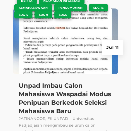
|
,
,
BERITA
KEAMANAN INFORMASI
,
,
,
KEMAHASISWAAN
PENGUMUMAN
SDG 16
,
,
SDG 4
SDG 9
SDGS
Jul 11
Unpad Imbau Calon
Mahasiswa Waspadai Modus
Penipuan Berkedok Seleksi
Mahasiswa Baru
JATINANGOR, FK UNPAD – Universitas
Padjadjaran mengimbau seluruh calon