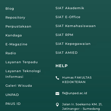
SIAT Akademik
Blog
SIAT E-Office
Repository
SIAT Kemahasiswaan
Perpustakaan
SIAT RPM
Kandaga
SIAT Kepegawaian
E-Magazine
SIAT AMIED
Radio
Layanan Terpadu
HELP
Layanan Teknologi
Informasi
Humas FAKULTAS

KEDOKTERAN
Galeri Wisuda
fk@unpad.ac.id

UNPAD
PAUS ID
Jalan Ir. Soekarno KM. 21,

Jatinangor - Sumedang