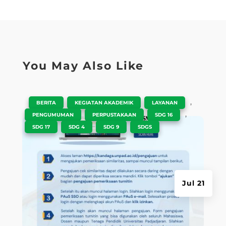
You May Also Like
|
,
,
,
BERITA
KEGIATAN AKADEMIK
LAYANAN
,
,
,
PENGUMUMAN
PERPUSTAKAAN
SDG 16
,
,
,
SDG 17
SDG 4
SDG 9
SDGS
Jul 21