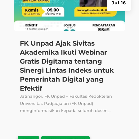
Jul 16
FK Unpad Ajak Sivitas
Akademika Ikuti Webinar
Gratis Digitama tentang
Sinergi Lintas Indeks untuk
Pemerintah Digital yang
Efektif
Jatinangor, FK Unpad – Fakultas Kedokteran
Universitas Padjadjaran (FK Unpad)
menginformasikan kepada seluruh dosen,...