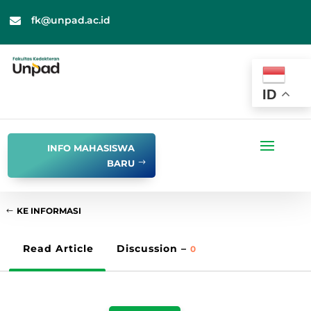
fk@unpad.ac.id

ID
INFO MAHASISWA
BARU
KE INFORMASI
Read Article
Discussion –
0