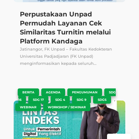
Perpustakaan Unpad
Permudah Layanan Cek
Similaritas Turnitin melalui
Platform Kandaga
Jatinangor, FK Unpad – Fakultas Kedokteran
Universitas Padjadjaran (FK Unpad)
menginformasikan kepada seluruh...
|
,
,
,
BERITA
AGENDA
PENGUMUMAN
SDG
,
,
,
,
,
16
SDG 17
SDG 4
SDG 9
SDGS
,
WEBINAR
WORKSHOP / SEMINAR