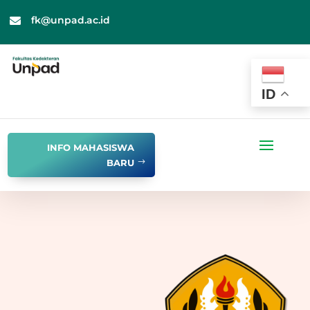
fk@unpad.ac.id

ID
INFO MAHASISWA
BARU