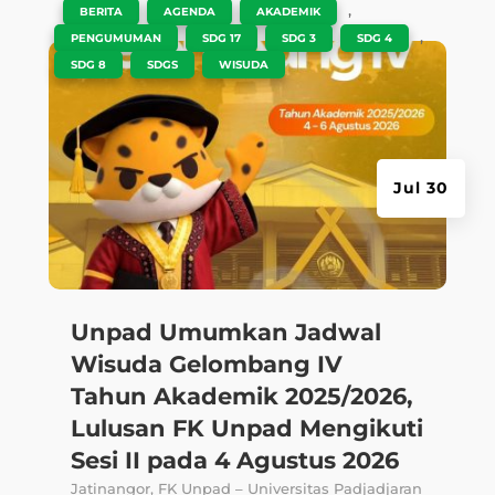
|
,
,
,
BERITA
AGENDA
AKADEMIK
,
,
,
,
PENGUMUMAN
SDG 17
SDG 3
SDG 4
,
,
SDG 8
SDGS
WISUDA
Jul 30
Unpad Umumkan Jadwal
Wisuda Gelombang IV
Tahun Akademik 2025/2026,
Lulusan FK Unpad Mengikuti
Sesi II pada 4 Agustus 2026
Jatinangor, FK Unpad – Universitas Padjadjaran