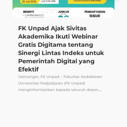
FK Unpad Ajak Sivitas
Akademika Ikuti Webinar
Gratis Digitama tentang
Sinergi Lintas Indeks untuk
Pemerintah Digital yang
Efektif
Jatinangor, FK Unpad – Fakultas Kedokteran
Universitas Padjadjaran (FK Unpad)
menginformasikan kepada seluruh dosen,...