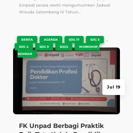
(Unpad) secara resmi mengumumkan Jadwal
Wisuda Gelombang IV Tahun...
|
,
,
,
,
BERITA
AGENDA
SDG 17
SDG 3
,
,
,
SDG 4
SDG 9
SDGS
WORKSHOP /
SEMINAR
Jul 19
FK Unpad Berbagi Praktik