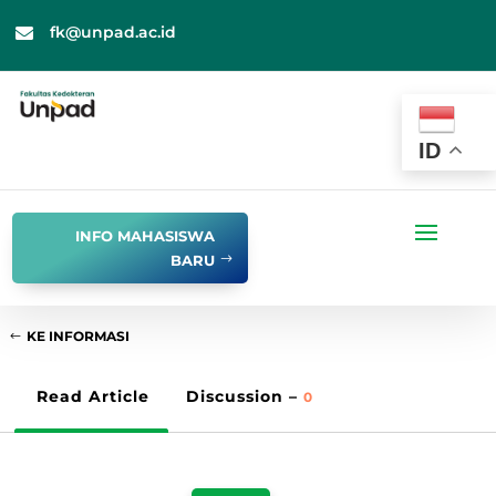
fk@unpad.ac.id

ID
INFO MAHASISWA
BARU
KE INFORMASI
Read Article
Discussion –
0