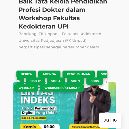
Baik Tata Kelola Pendidikan
Profesi Dokter dalam
Workshop Fakultas
Kedokteran UPI
Bandung, FK Unpad – Fakultas Kedokteran
Universitas Padjadjaran (FK Unpad)
berpartisipasi sebagai narasumber dalam...
|
,
,
,
BERITA
AGENDA
PENGUMUMAN
SDG
,
,
,
,
,
16
SDG 17
SDG 4
SDG 9
SDGS
,
WEBINAR
WORKSHOP / SEMINAR
Jul 16