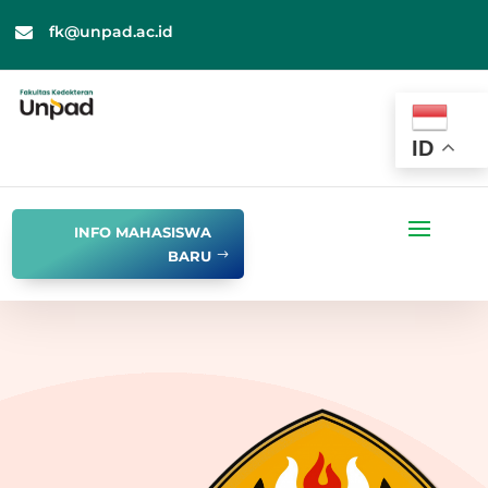
fk@unpad.ac.id

ID
INFO MAHASISWA
BARU