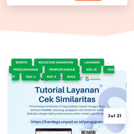
|
,
,
,
BERITA
KEGIATAN AKADEMIK
LAYANAN
,
,
,
PENGUMUMAN
PERPUSTAKAAN
SDG 16
SDG
,
,
,
17
SDG 4
SDG 9
SDGS
Jul 21