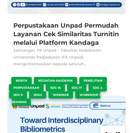
Perpustakaan Unpad Permudah
Layanan Cek Similaritas Turnitin
melalui Platform Kandaga
Jatinangor, FK Unpad – Fakultas Kedokteran
Universitas Padjadjaran (FK Unpad)
menginformasikan kepada seluruh...
|
,
,
,
BERITA
KEGIATAN AKADEMIK
PENELITIAN
,
,
,
,
PERPUSTAKAAN
SDG 16
SDG 17
SDG 4
,
,
,
SDG 9
SDGS
WEBINAR
WORKSHOP /
SEMINAR