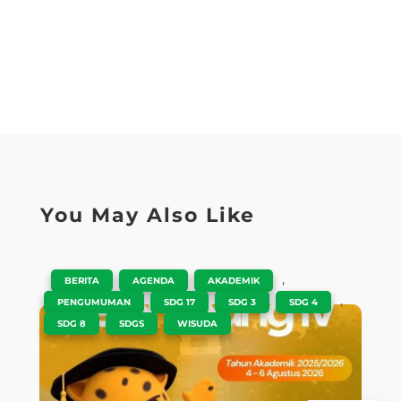
You May Also Like
|
,
,
,
BERITA
AGENDA
AKADEMIK
,
,
,
,
PENGUMUMAN
SDG 17
SDG 3
SDG 4
,
,
SDG 8
SDGS
WISUDA