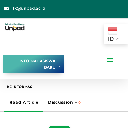
fk@unpad.ac.id

ID
INFO MAHASISWA
BARU
KE INFORMASI
Read Article
Discussion –
0