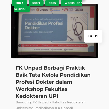
,
,
,
SDG 4
SDG 9
SDGS
WORKSHOP /
SEMINAR
Jul 19
FK Unpad Berbagi Praktik
Baik Tata Kelola Pendidikan
Profesi Dokter dalam
Workshop Fakultas
Kedokteran UPI
Bandung, FK Unpad – Fakultas Kedokteran
Universitas Padjadjaran (FK Unpad)