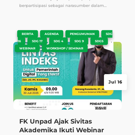
berpartisipasi sebagai narasumber dalam...
|
,
,
,
BERITA
AGENDA
PENGUMUMAN
SDG
,
,
,
,
,
16
SDG 17
SDG 4
SDG 9
SDGS
,
WEBINAR
WORKSHOP / SEMINAR
Jul 16
FK Unpad Ajak Sivitas
Akademika Ikuti Webinar