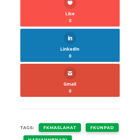
Like
0
LinkedIn
0
Gmail
0
TAGS:
FKMASLAHAT
FKUNPAD
HADIAHMENARI