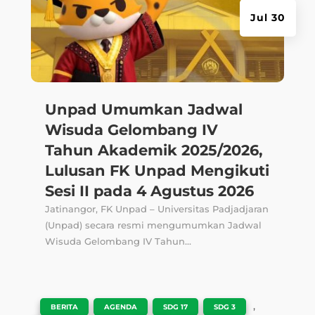
Jul 30
Unpad Umumkan Jadwal
Wisuda Gelombang IV
Tahun Akademik 2025/2026,
Lulusan FK Unpad Mengikuti
Sesi II pada 4 Agustus 2026
Jatinangor, FK Unpad – Universitas Padjadjaran
(Unpad) secara resmi mengumumkan Jadwal
Wisuda Gelombang IV Tahun...
|
,
,
,
,
BERITA
AGENDA
SDG 17
SDG 3