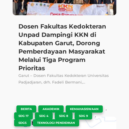
Dosen Fakultas Kedokteran
Unpad Dampingi KKN di
Kabupaten Garut, Dorong
Pemberdayaan Masyarakat
Melalui Tiga Program
Prioritas
Garut – Dosen Fakultas Kedokteran Universitas
Padjadjaran, drh. Fadeli Bermani,...
|
,
,
,
BERITA
AKADEMIK
KEMAHASISWAAN
,
,
,
,
SDG 17
SDG 4
SDG 8
SDG 9
,
SDGS
TEKNOLOGI PENDIDIKAN