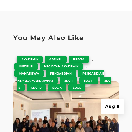
You May Also Like
|
,
,
,
AKADEMIK
ARTIKEL
BERITA
,
,
INSTITUSI
KEGIATAN AKADEMIK
,
,
MAHASISWA
PENGABDIAN
PENGABDIAN
,
,
,
KEPADA MASYARAKAT
SDG 1
SDG 11
SDG
,
,
,
12
SDG 17
SDG 4
SDGS
Aug 8