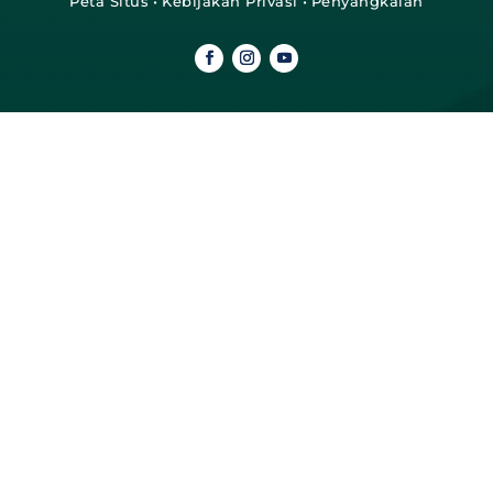
Peta Situs
•
Kebijakan Privasi
•
Penyangkalan