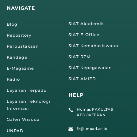
NAVIGATE
SIAT Akademik
Blog
SIAT E-Office
Repository
SIAT Kemahasiswaan
Perpustakaan
SIAT RPM
Kandaga
SIAT Kepegawaian
E-Magazine
SIAT AMIED
Radio
Layanan Terpadu
HELP
Layanan Teknologi
Informasi
Humas FAKULTAS

KEDOKTERAN
Galeri Wisuda
fk@unpad.ac.id

UNPAD