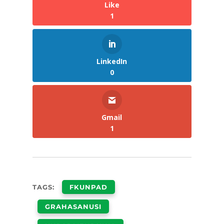
Like
1
LinkedIn
0
Gmail
1
TAGS:
FKUNPAD
GRAHASANUSI