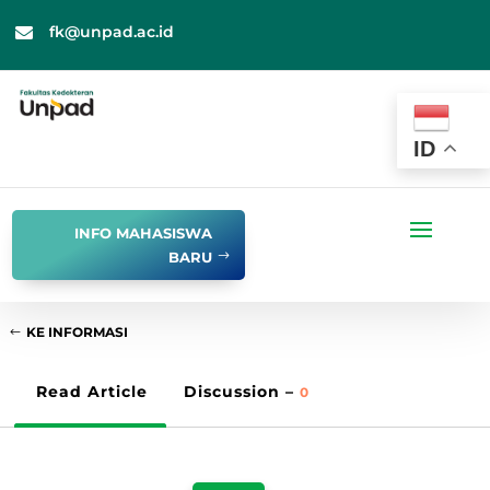
fk@unpad.ac.id

ID
INFO MAHASISWA
BARU
KE INFORMASI
Read Article
Discussion –
0