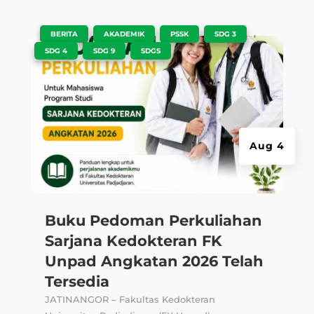
|
,
,
,
,
BERITA
AKADEMIK
PSSK
SDG 3
,
,
SDG 4
SDG 9
SDGS
Aug 4
Buku Pedoman Perkuliahan
Sarjana Kedokteran FK
Unpad Angkatan 2026 Telah
Tersedia
JATINANGOR – Fakultas Kedokteran