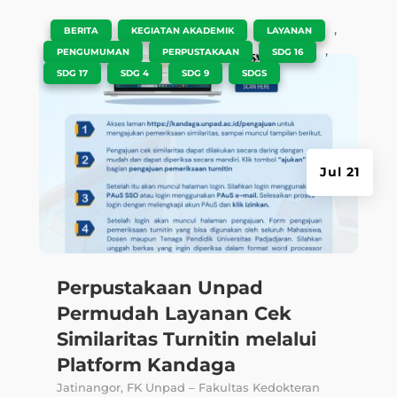
|
,
,
,
BERITA
KEGIATAN AKADEMIK
LAYANAN
,
,
,
PENGUMUMAN
PERPUSTAKAAN
SDG 16
,
,
,
SDG 17
SDG 4
SDG 9
SDGS
Jul 21
Perpustakaan Unpad
Permudah Layanan Cek
Similaritas Turnitin melalui
Platform Kandaga
Jatinangor, FK Unpad – Fakultas Kedokteran