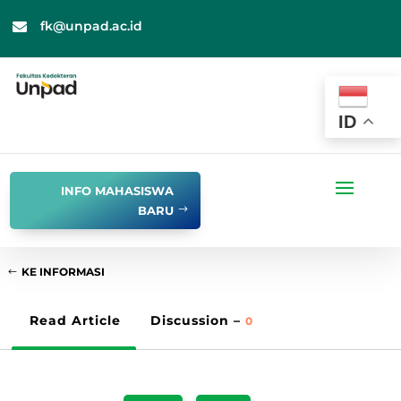
fk@unpad.ac.id

ID
INFO MAHASISWA
BARU
KE INFORMASI
Read Article
Discussion –
0