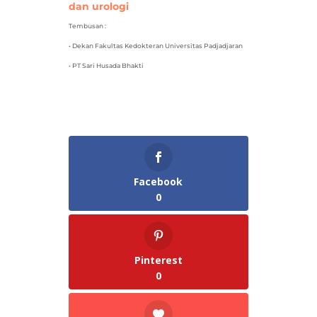
dan urologi
Tembusan :
• Dekan Fakultas Kedokteran Universitas Padjadjaran
• PT Sari Husada Bhakti
Facebook
0
Pinterest
0