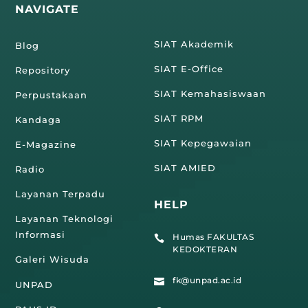
NAVIGATE
SIAT Akademik
Blog
SIAT E-Office
Repository
SIAT Kemahasiswaan
Perpustakaan
SIAT RPM
Kandaga
SIAT Kepegawaian
E-Magazine
SIAT AMIED
Radio
Layanan Terpadu
HELP
Layanan Teknologi
Informasi
Humas FAKULTAS

KEDOKTERAN
Galeri Wisuda
fk@unpad.ac.id

UNPAD