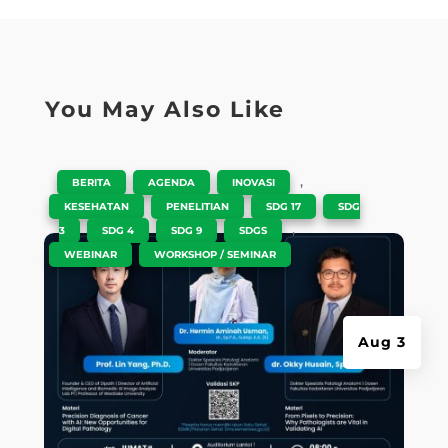
You May Also Like
|
,
,
,
BERITA
AGENDA
INOVASI
,
,
,
KESEHATAN
PENELITIAN
SDG 17
SDG
,
,
,
,
3
SDG 4
SDG 9
SDGS
,
WEBINAR
WORKSHOP / SEMINAR
Aug 3