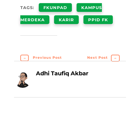
TAGS:
FKUNPAD
KAMPUS
MERDEKA
KARIR
PPID FK
←
Previous Post
Next Post
→
Adhi Taufiq Akbar