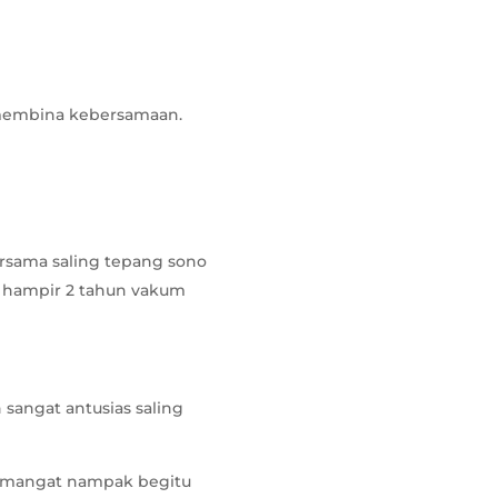
 membina kebersamaan.
ersama saling tepang sono
h hampir 2 tahun vakum
sangat antusias saling
semangat nampak begitu