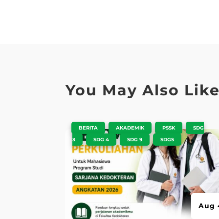
You May Also Lik
|
,
,
,
BERITA
AKADEMIK
PSSK
SDG
,
,
,
3
SDG 4
SDG 9
SDGS
Aug 