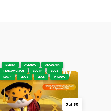
|
,
,
,
BERITA
AGENDA
AKADEMIK
,
,
,
PENGUMUMAN
SDG 17
SDG 3
,
,
,
SDG 4
SDG 8
SDGS
WISUDA
Jul 30