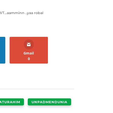
WT…aamminn ..yaa robal
Gmail
0
LATURAHIM
UNPADMENDUNIA