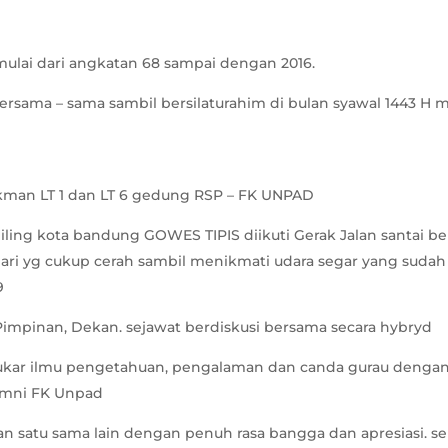
ulai dari angkatan 68 sampai dengan 2016.
rsama – sama sambil bersilaturahim di bulan syawal 1443 H
kman LT 1 dan LT 6 gedung RSP – FK UNPAD
liling kota bandung GOWES TIPIS diikuti Gerak Jalan santai b
 hari yg cukup cerah sambil menikmati udara segar yang suda
9
Pimpinan, Dekan. sejawat berdiskusi bersama secara hybryd
 tukar ilmu pengetahuan, pengalaman dan canda gurau dengan 
umni FK Unpad
n satu sama lain dengan penuh rasa bangga dan apresiasi. 