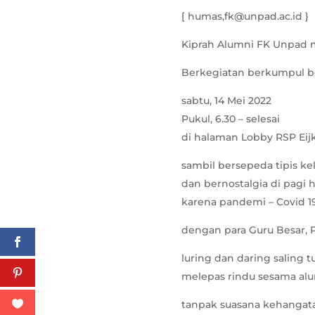
[ humas,fk@unpad.ac.id }
Kiprah Alumni FK Unpad m
Berkegiatan berkumpul be
sabtu, 14 Mei 2022
Pukul, 6.30 – selesai
di halaman Lobby RSP Eij
sambil bersepeda tipis ke
dan bernostalgia di pagi
karena pandemi – Covid 1
dengan para Guru Besar, 
luring dan daring saling
melepas rindu sesama al
tanpak suasana kehangata