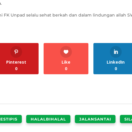
.
 FK Unpad selalu sehat berkah dan dalam lindungan allah S
Pinterest
Like
LinkedIn
0
0
0
ESTIPIS
HALALBIHALAL
JALANSANTAI
SI