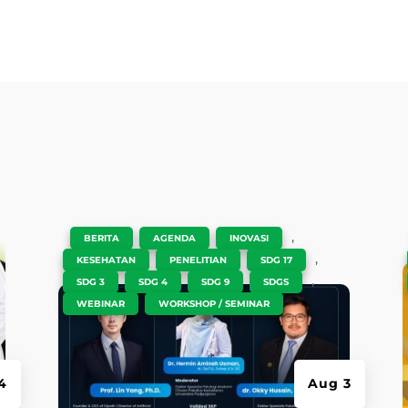
e
|
,
,
,
BERITA
AGENDA
INOVASI
,
,
,
KESEHATAN
PENELITIAN
SDG 17
,
,
,
,
SDG 3
SDG 4
SDG 9
SDGS
,
WEBINAR
WORKSHOP / SEMINAR
4
Aug 3