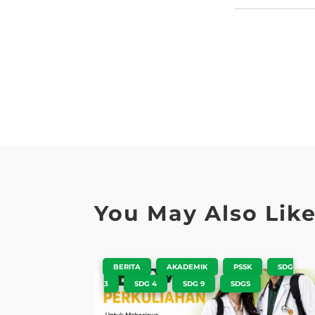
You May Also Lik
|
,
,
,
BERITA
AKADEMIK
PSSK
SDG
,
,
,
3
SDG 4
SDG 9
SDGS