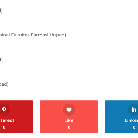
ad)
sinal Fakultas Farmasi Unpad)
ad)
pad)
nterest
Like
Linke
0
0
0