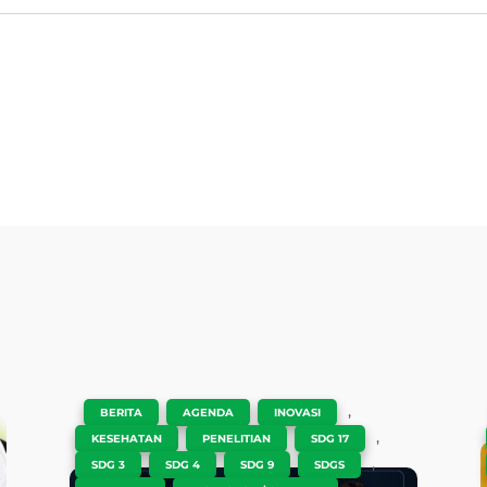
e
|
,
,
,
BERITA
AGENDA
INOVASI
,
,
,
KESEHATAN
PENELITIAN
SDG 17
,
,
,
,
SDG 3
SDG 4
SDG 9
SDGS