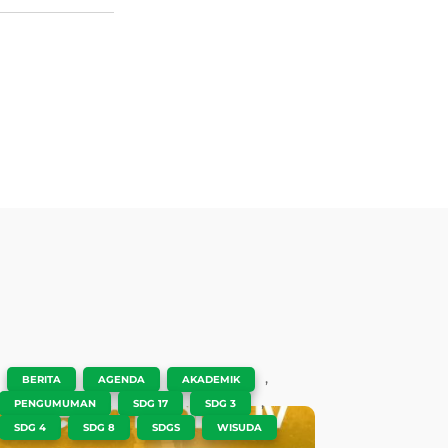
|
,
,
,
BERITA
AGENDA
AKADEMIK
,
,
,
PENGUMUMAN
SDG 17
SDG 3
,
,
,
SDG 4
SDG 8
SDGS
WISUDA