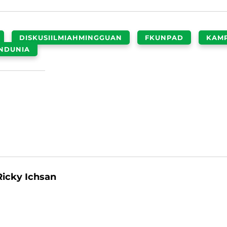
DISKUSIILMIAHMINGGUAN
FKUNPAD
KAM
NDUNIA
Ricky Ichsan