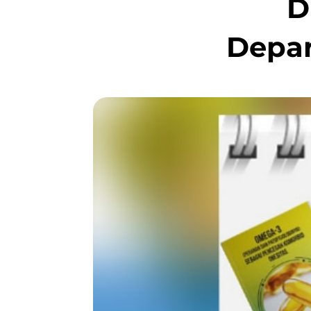
D
Depa