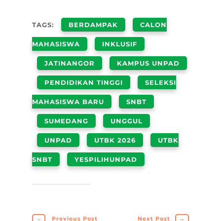
TAGS:
BERDAMPAK
CALON
MAHASISWA
INKLUSIF
JATINANGOR
KAMPUS UNPAD
PENDIDIKAN TINGGI
SELEKSI
MAHASISWA BARU
SNBT
SUMEDANG
UNGGUL
UNPAD
UTBK 2026
UTBK
SNBT
YESPILIHUNPAD
←
Previous Post
Next Post
→