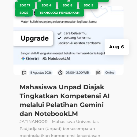
,
,
,
,
SDG 17
SDG 4
SDG 8
SDG 9
,
SDGS
TEKNOLOGI PENDIDIKAN
Aug 6
Mahasiswa Unpad Diajak
Tingkatkan Kompetensi AI
melalui Pelatihan Gemini
dan NotebookLM
JATINANGOR – Mahasiswa Universitas
Padjadjaran (Unpad) berkesempatan
meningkatkan kompetensi kecerdasan