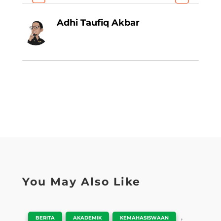
Adhi Taufiq Akbar
You May Also Like
|
,
,
,
BERITA
AKADEMIK
KEMAHASISWAAN