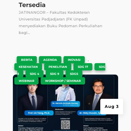
Tersedia
JATINANGOR – Fakultas Kedokteran
Universitas Padjadjaran (FK Unpad)
menyediakan Buku Pedoman Perkuliahan
bagi...
|
,
,
,
BERITA
AGENDA
INOVASI
,
,
,
KESEHATAN
PENELITIAN
SDG 17
SDG
,
,
,
,
3
SDG 4
SDG 9
SDGS
,
WEBINAR
WORKSHOP / SEMINAR
Aug 3