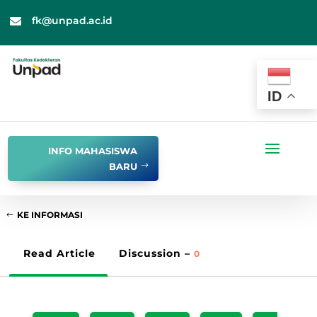
fk@unpad.ac.id

ID
INFO MAHASISWA
BARU
KE INFORMASI
Read Article
Discussion –
0