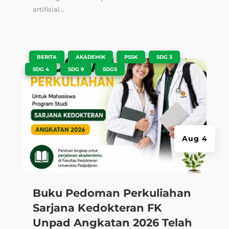
artifisial...
|
,
,
,
,
BERITA
AKADEMIK
PSSK
SDG 3
,
,
SDG 4
SDG 9
SDGS
Aug 4
Buku Pedoman Perkuliahan
Sarjana Kedokteran FK
Unpad Angkatan 2026 Telah