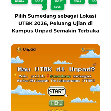
BERITA
,
SDG 10
,
SDG 17
,
SDG 4
,
SDG
9
,
SDGS
Pilih Sumedang sebagai Lokasi
UTBK 2026, Peluang Ujian di
Kampus Unpad Semakin Terbuka