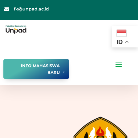
fk@unpad.ac.id

ID
INFO MAHASISWA
BARU