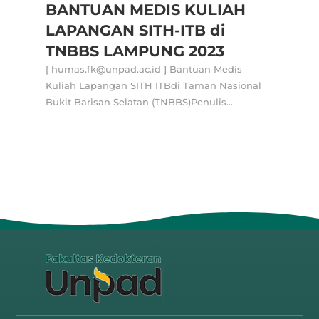
BANTUAN MEDIS KULIAH
LAPANGAN SITH-ITB di
TNBBS LAMPUNG 2023
[ humas.fk@unpad.ac.id ] Bantuan Medis
Kuliah Lapangan SITH ITBdi Taman Nasional
Bukit Barisan Selatan (TNBBS)Penulis...