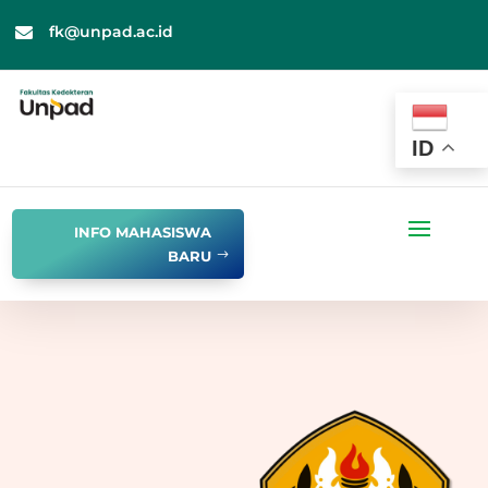
fk@unpad.ac.id

ID
INFO MAHASISWA
BARU