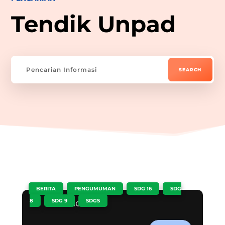
Tendik Unpad
|
,
,
,
BERITA
PENGUMUMAN
SDG 16
SDG
,
,
8
SDG 9
SDGS