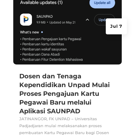
Jul 7
Dosen dan Tenaga
Kependidikan Unpad Mulai
Proses Pengajuan Kartu
Pegawai Baru melalui
Aplikasi SAUNPAD
JATINANGOR, FK UNPAD – Universitas
Padjadjaran mulai melaksanakan proses
pembuatan Kartu Pegawai Baru bagi Dosen