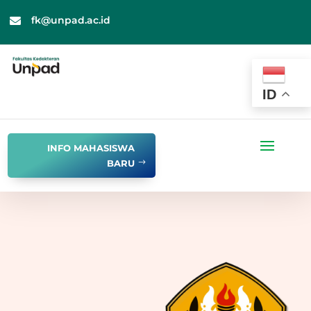
fk@unpad.ac.id

ID
INFO MAHASISWA
BARU