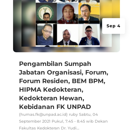
Sep 4
Pengambilan Sumpah
Jabatan Organisasi, Forum,
Forum Residen, BEM BPM,
HIPMA Kedokteran,
Kedokteran Hewan,
Kebidanan FK UNPAD
{humas.fk@unpad.ac.id} ruby Sabtu, 04
September 2021 Pukul, 7.45 - 8.45 wib Dekan
Fakultas Kedokteran Dr. Yudi...