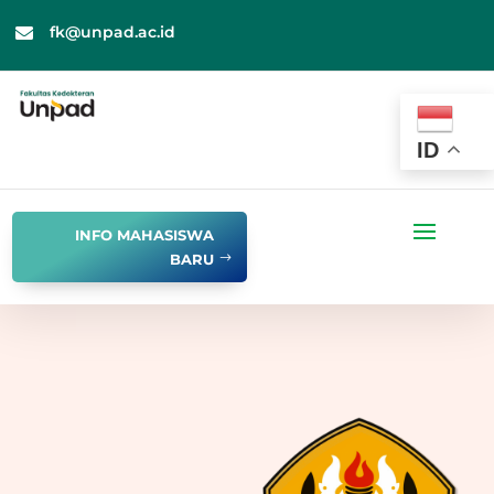
fk@unpad.ac.id

ID
INFO MAHASISWA
BARU