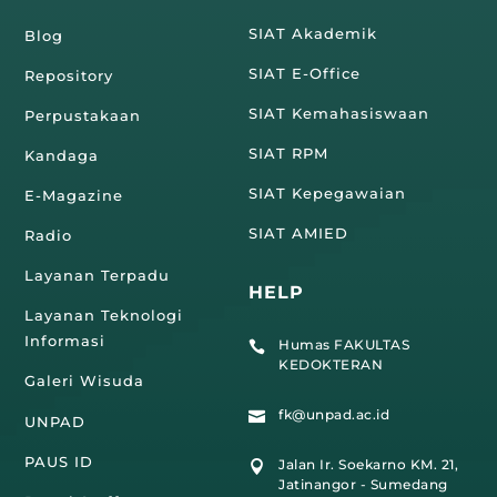
SIAT Akademik
Blog
SIAT E-Office
Repository
SIAT Kemahasiswaan
Perpustakaan
SIAT RPM
Kandaga
SIAT Kepegawaian
E-Magazine
SIAT AMIED
Radio
Layanan Terpadu
HELP
Layanan Teknologi
Informasi
Humas FAKULTAS

KEDOKTERAN
Galeri Wisuda
fk@unpad.ac.id

UNPAD
PAUS ID
Jalan Ir. Soekarno KM. 21,

Jatinangor - Sumedang