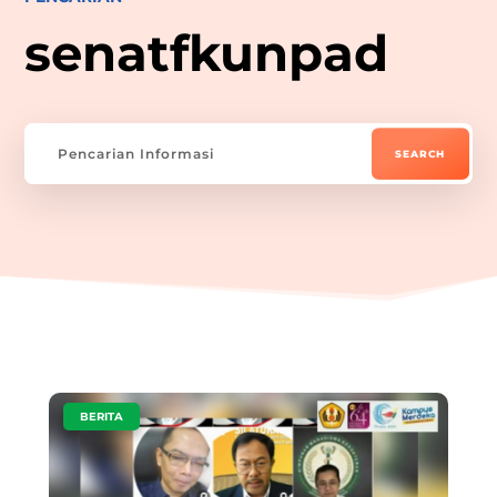
senatfkunpad
|
BERITA