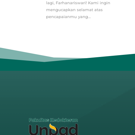
lagi, Farhanariswari! Kami ingin
mengucapkan selamat atas
pencapaianmu yang...