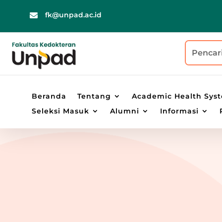
fk@unpad.ac.id

Beranda
Tentang
Academic Health Sys
Seleksi Masuk
Alumni
Informasi