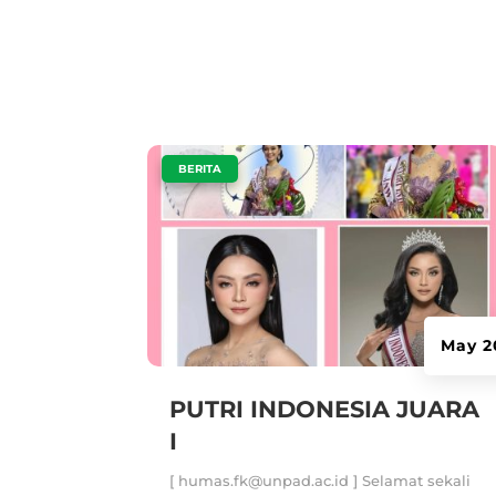
|
BERITA
May 2
PUTRI INDONESIA JUARA
I
[ humas.fk@unpad.ac.id ] Selamat sekali