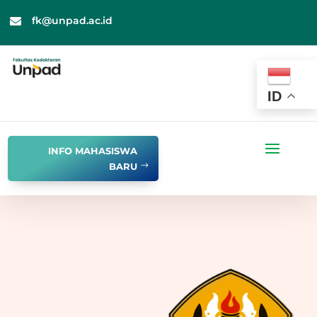
fk@unpad.ac.id

ID
INFO MAHASISWA
BARU