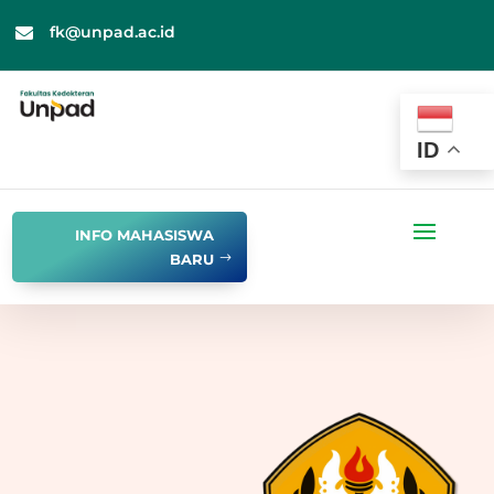
fk@unpad.ac.id

ID
INFO MAHASISWA
BARU