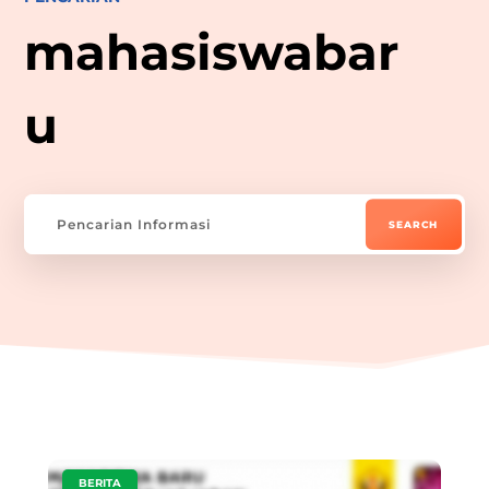
mahasiswabar
u
|
BERITA