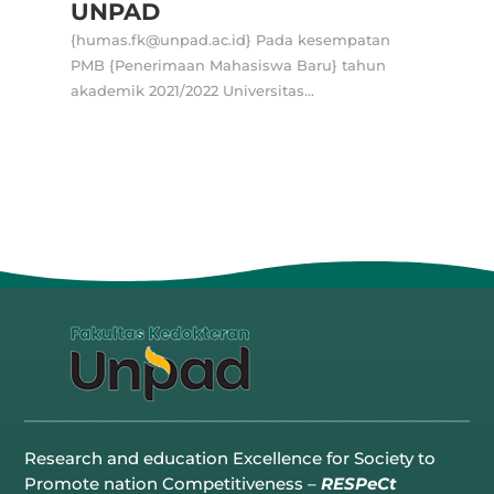
UNPAD
{humas.fk@unpad.ac.id} Pada kesempatan
PMB {Penerimaan Mahasiswa Baru} tahun
akademik 2021/2022 Universitas...
Research and education Excellence for Society to
Promote nation Competitiveness –
RESPeCt