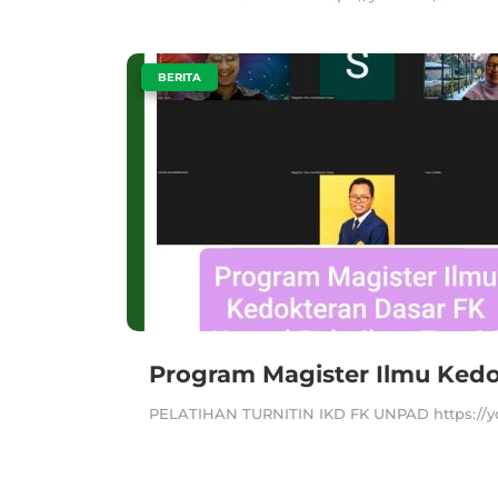
|
BERITA
Program Magister Ilmu Kedo
PELATIHAN TURNITIN IKD FK UNPAD https://yo