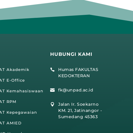
HUBUNGI KAMI
Humas FAKULTAS
IAT Akademik

KEDOKTERAN
AT E-Office
fk@unpad.ac.id

IAT Kemahasiswaan
IAT RPM
Jalan Ir. Soekarno

KM. 21, Jatinangor -
IAT Kepegawaian
Sumedang 45363
IAT AMIED