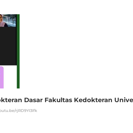
kteran Dasar Fakultas Kedokteran Univer
utu.be/rjRD9YI3Ifk