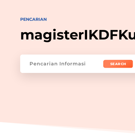
PENCARIAN
magisterIKDFK
Search
for: