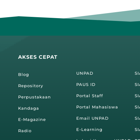
AKSES CEPAT
UNPAD
S
Blog
PAUS ID
SI
Repository
Portal Staff
S
Perpustakaan
Portal Mahasiswa
S
Kandaga
Email UNPAD
S
E-Magazine
E-Learning
S
Radio