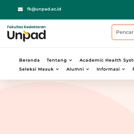
fk@unpad.ac.id

Search
for:
Beranda
Tentang
Academic Health Sys
Seleksi Masuk
Alumni
Informasi