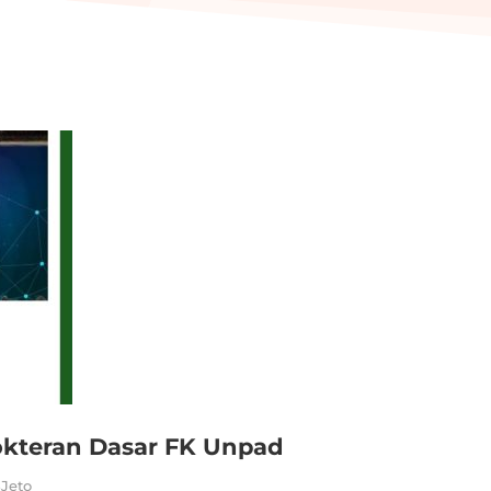
okteran Dasar FK Unpad
BJeto