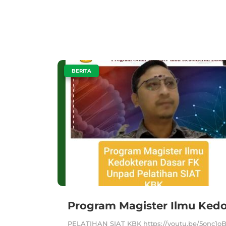
|
BERITA
Program Magister Ilmu Ked
PELATIHAN SIAT KBK https://youtu.be/5onc1o