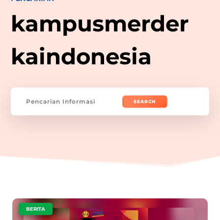
kampusmerder
kaindonesia
Search
for:
|
BERITA