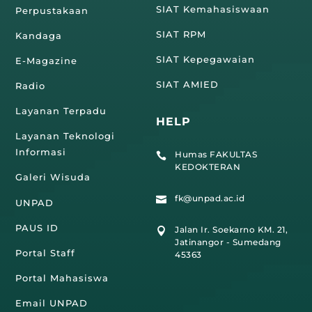
SIAT Kemahasiswaan
Perpustakaan
SIAT RPM
Kandaga
SIAT Kepegawaian
E-Magazine
SIAT AMIED
Radio
Layanan Terpadu
HELP
Layanan Teknologi
Informasi
Humas FAKULTAS

KEDOKTERAN
Galeri Wisuda
fk@unpad.ac.id

UNPAD
PAUS ID
Jalan Ir. Soekarno KM. 21,

Jatinangor - Sumedang
Portal Staff
45363
Portal Mahasiswa
Email UNPAD