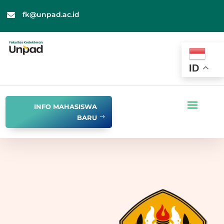
fk@unpad.ac.id

ID
INFO MAHASISWA
BARU