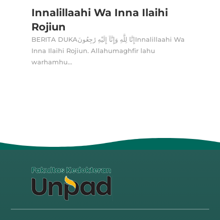
Innalillaahi Wa Inna Ilaihi
Rojiun
BERITA DUKAإِنَّا لِلَّهِ وَإِنَّآ إِلَيْهِ رَٰجِعُونَInnalillaahi Wa
Inna Ilaihi Rojiun. Allahumaghfir lahu
warhamhu...