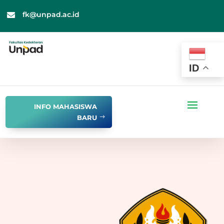
fk@unpad.ac.id

ID
INFO MAHASISWA
BARU