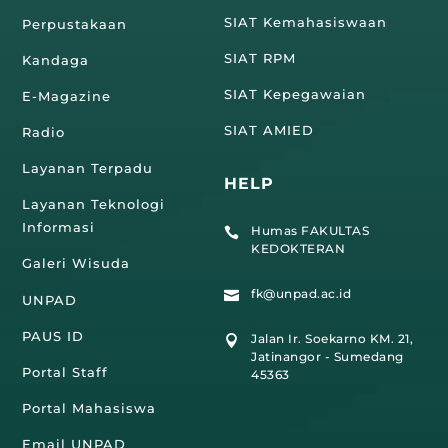
SIAT Kemahasiswaan
Perpustakaan
SIAT RPM
Kandaga
SIAT Kepegawaian
E-Magazine
SIAT AMIED
Radio
Layanan Terpadu
HELP
Layanan Teknologi
Informasi
Humas FAKULTAS

KEDOKTERAN
Galeri Wisuda
fk@unpad.ac.id

UNPAD
PAUS ID
Jalan Ir. Soekarno KM. 21,

Jatinangor - Sumedang
Portal Staff
45363
Portal Mahasiswa
Email UNPAD