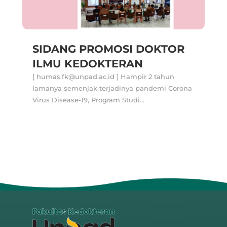
SIDANG PROMOSI DOKTOR
ILMU KEDOKTERAN
[ humas.fk@unpad.ac.id ] Hampir 2 tahun
lamanya semenjak terjadinya pandemi Corona
Virus Disease-19, Program Studi...