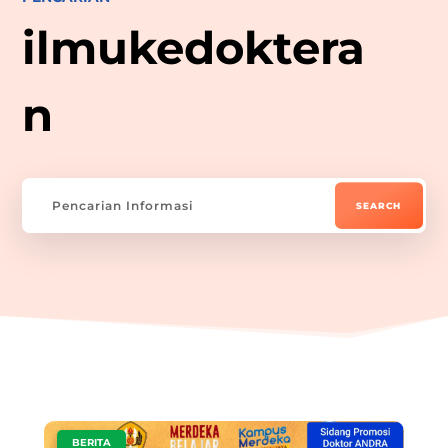
ilmukedoktera
n
|
BERITA