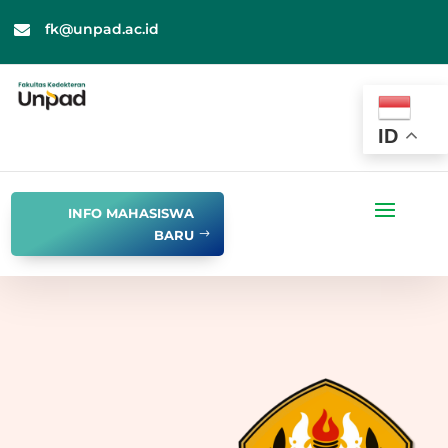
fk@unpad.ac.id

ID
INFO MAHASISWA
BARU