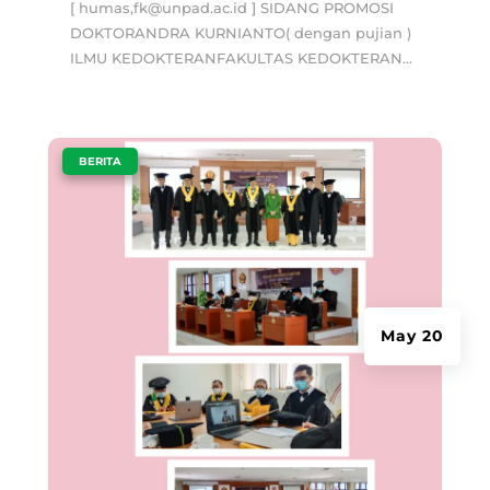
[ humas,fk@unpad.ac.id ] SIDANG PROMOSI
DOKTORANDRA KURNIANTO( dengan pujian )
ILMU KEDOKTERANFAKULTAS KEDOKTERAN...
|
BERITA
May 20