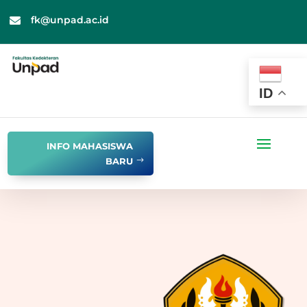
fk@unpad.ac.id

ID
INFO MAHASISWA
BARU