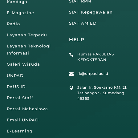
SIAT RPM
Kandaga
SIAT Kepegawaian
E-Magazine
SIAT AMIED
Radio
Layanan Terpadu
HELP
Layanan Teknologi
Informasi
Humas FAKULTAS

KEDOKTERAN
Galeri Wisuda
fk@unpad.ac.id

UNPAD
PAUS ID
Jalan Ir. Soekarno KM. 21,

Jatinangor - Sumedang
Portal Staff
45363
Portal Mahasiswa
Email UNPAD
E-Learning