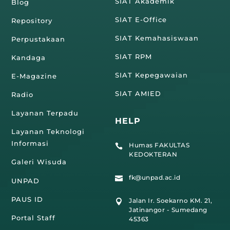
SIAT Akademik
Blog
SIAT E-Office
Repository
SIAT Kemahasiswaan
Perpustakaan
SIAT RPM
Kandaga
SIAT Kepegawaian
E-Magazine
SIAT AMIED
Radio
Layanan Terpadu
HELP
Layanan Teknologi
Informasi
Humas FAKULTAS

KEDOKTERAN
Galeri Wisuda
fk@unpad.ac.id

UNPAD
PAUS ID
Jalan Ir. Soekarno KM. 21,

Jatinangor - Sumedang
Portal Staff
45363