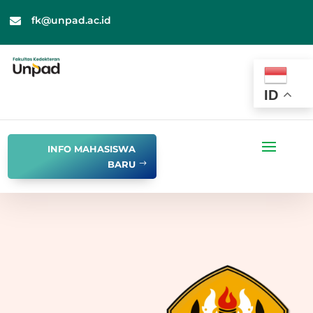
fk@unpad.ac.id

ID
INFO MAHASISWA
BARU