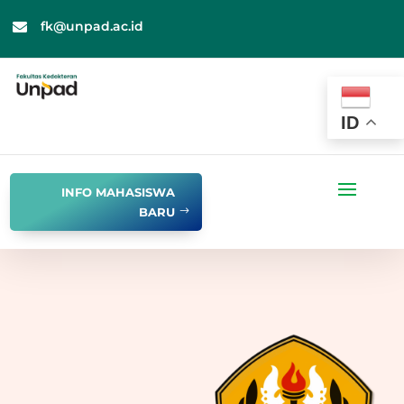
fk@unpad.ac.id

ID
INFO MAHASISWA
BARU