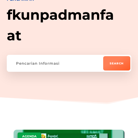
fkunpadmanfa
at
|
AGENDA