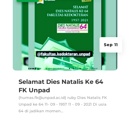
Sep 11
Selamat Dies Natalis Ke 64
FK Unpad
{humas.fk@unpad.ac.id} ruby Dies Natalis FK
Unpad ke 64 11- 09 - 1957 11 - 09 - 2021 Di usia
64 di jadikan momen...