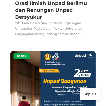
Orasi Ilmiah Unpad Berilmu
dan Renungan Unpad
Bersyukur
Yth. Para Dosen dan Tendikdi lingkungan
Universitas Padjadjaran Rektor Universitas
Padjadjaran mengundang semua dosen...
|
BERITA
Sep 10