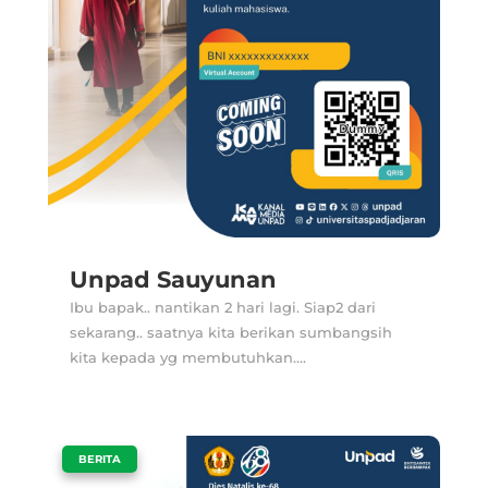
Unpad Sauyunan
Ibu bapak.. nantikan 2 hari lagi. Siap2 dari
sekarang.. saatnya kita berikan sumbangsih
kita kepada yg membutuhkan....
|
BERITA