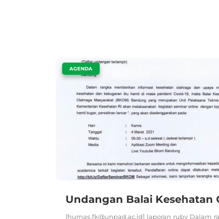
|
AGENDA
Undangan Balai Kesehatan 
[humas.fk@unpad.ac.id] laporan ruby Dalam r