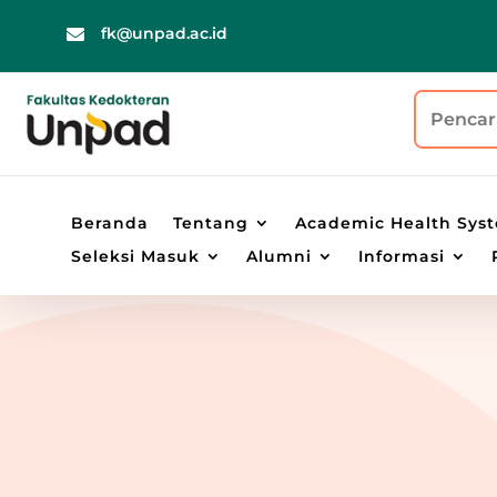
fk@unpad.ac.id

Search
for:
Beranda
Tentang
Academic Health Sys
Seleksi Masuk
Alumni
Informasi