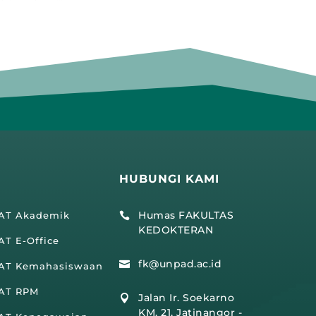
HUBUNGI KAMI
Humas FAKULTAS
IAT Akademik

KEDOKTERAN
AT E-Office
fk@unpad.ac.id

IAT Kemahasiswaan
IAT RPM
Jalan Ir. Soekarno

KM. 21, Jatinangor -