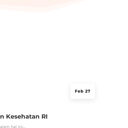
Feb 27
n Kesehatan RI
am hal ini...