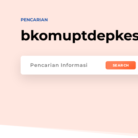
PENCARIAN
bkomuptdepke
Search
for: