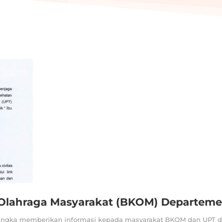
Olahraga Masyarakat (BKOM) Departeme
angka memberikan informasi kepada masyarakat BKOM dan UPT dal