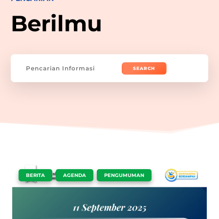
Berilmu
Search
for:
|
,
,
BERITA
AGENDA
PENGUMUMAN