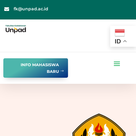
fk@unpad.ac.id

ID
INFO MAHASISWA
BARU