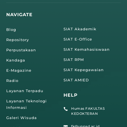
NAVIGATE
SIAT Akademik
Blog
SIAT E-Office
Repository
SIAT Kemahasiswaan
Perpustakaan
SIAT RPM
Kandaga
SIAT Kepegawaian
E-Magazine
SIAT AMIED
Radio
Layanan Terpadu
HELP
Layanan Teknologi
Informasi
Humas FAKULTAS

KEDOKTERAN
Galeri Wisuda
fk@unpad.ac.id
