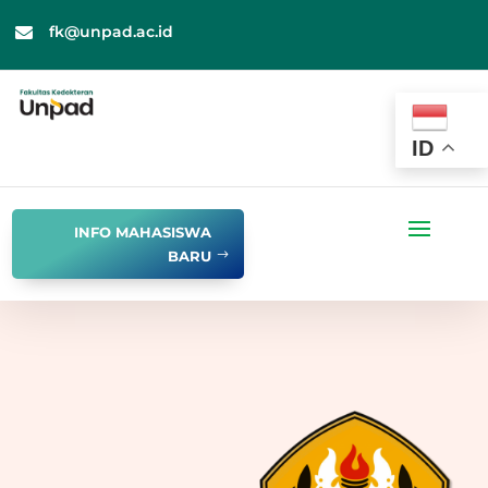
fk@unpad.ac.id

ID
INFO MAHASISWA
BARU