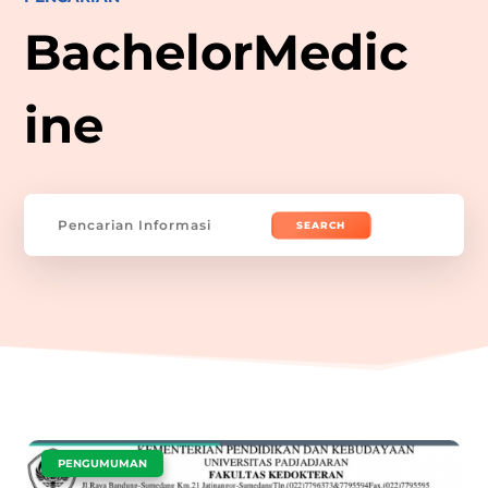
BachelorMedic
ine
Search
for:
|
PENGUMUMAN