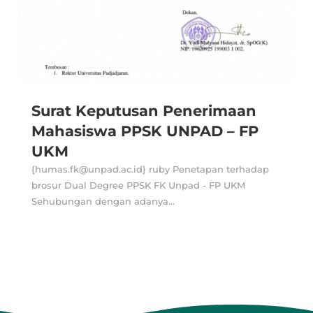
Surat Keputusan Penerimaan
Mahasiswa PPSK UNPAD – FP
UKM
{humas.fk@unpad.ac.id} ruby Penetapan terhadap
brosur Dual Degree PPSK FK Unpad - FP UKM
Sehubungan dengan adanya...