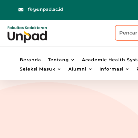
fk@unpad.ac.id

Beranda
Tentang
Academic Health Sys
Seleksi Masuk
Alumni
Informasi