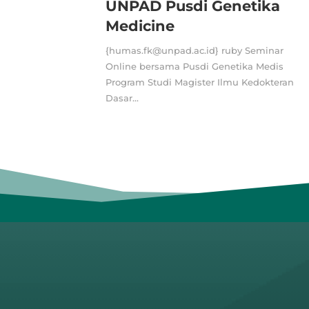
UNPAD Pusdi Genetika
Medicine
{humas.fk@unpad.ac.id} ruby Seminar
Online bersama Pusdi Genetika Medis
Program Studi Magister Ilmu Kedokteran
Dasar...