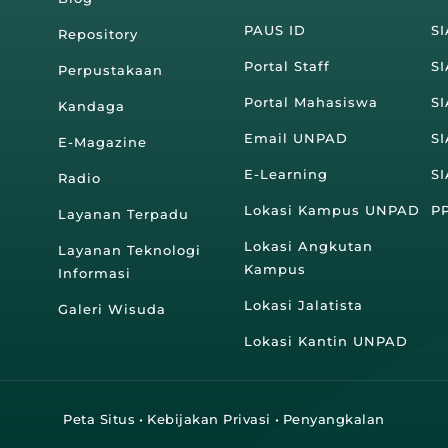
PAUS ID
SI
Repository
Portal Staff
S
Perpustakaan
Portal Mahasiswa
S
Kandaga
Email UNPAD
S
E-Magazine
E-Learning
S
Radio
Lokasi Kampus UNPAD
P
Layanan Terpadu
Lokasi Angkutan
Layanan Teknologi
Kampus
Informasi
Lokasi Jalatista
Galeri Wisuda
Lokasi Kantin UNPAD
Peta Situs
•
Kebijakan Privasi
•
Penyangkalan