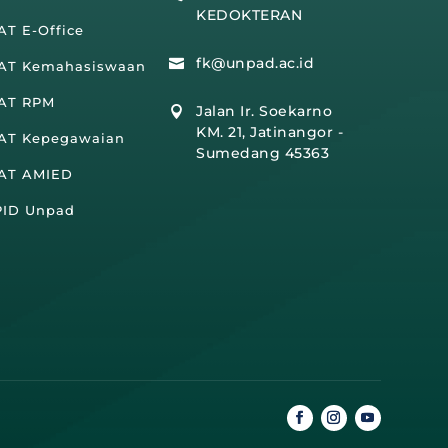
KEDOKTERAN
AT E-Office
fk@unpad.ac.id

IAT Kemahasiswaan
IAT RPM
Jalan Ir. Soekarno

KM. 21, Jatinangor -
IAT Kepegawaian
Sumedang 45363
IAT AMIED
PID Unpad