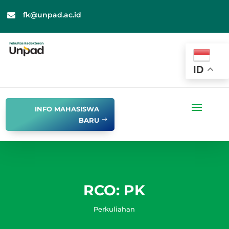
fk@unpad.ac.id

ID
INFO MAHASISWA
BARU
RCO: PK
Perkuliahan