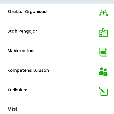
Struktur Organisasi

Staff Pengajar

SK Akreditasi
i
Kompetensi Lulusan

Kurikulum
l
Visi