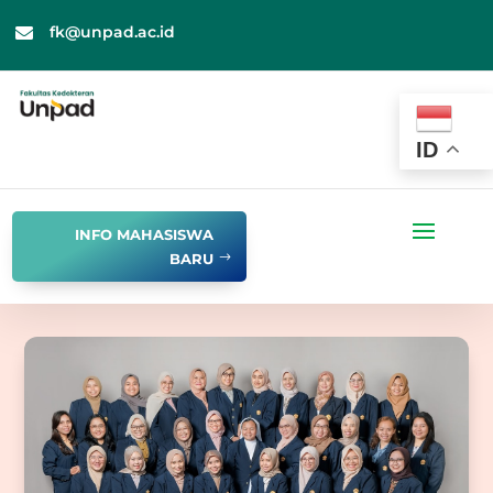
fk@unpad.ac.id

ID
INFO MAHASISWA
BARU