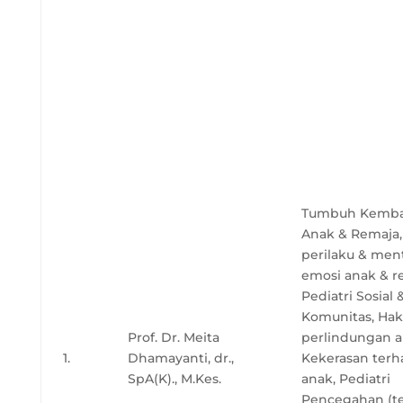
Tumbuh Kemb
Anak & Remaja,
perilaku & men
emosi anak & r
Pediatri Sosial 
Komunitas, Hak
Prof. Dr. Meita
perlindungan a
1.
Dhamayanti, dr.,
Kekerasan ter
SpA(K)., M.Kes.
anak, Pediatri
Pencegahan (t