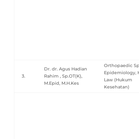
Orthopaedic Sp
Dr. dr. Agus Hadian
Epidemiology, 
3.
Rahim , Sp.OT(K),
Law (Hukum
M.Epid, M.H.Kes
Kesehatan)