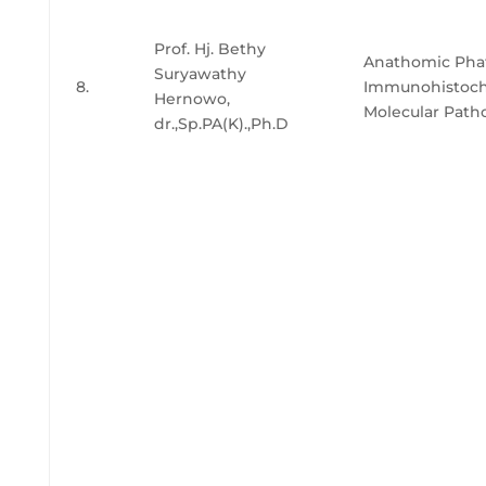
Prof. Hj. Bethy
Anathomic Phat
Suryawathy
8.
Immunohistoch
Hernowo,
Molecular Path
dr.,Sp.PA(K).,Ph.D