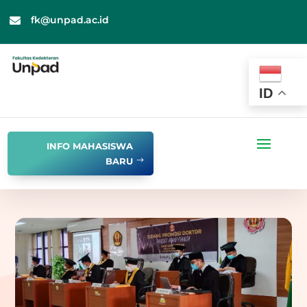
fk@unpad.ac.id

ID
INFO MAHASISWA
BARU