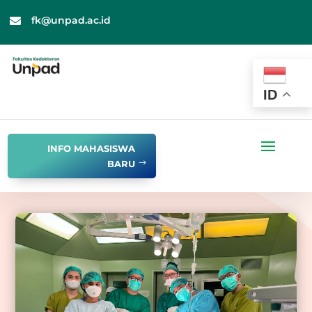
fk@unpad.ac.id

ID
INFO MAHASISWA
BARU