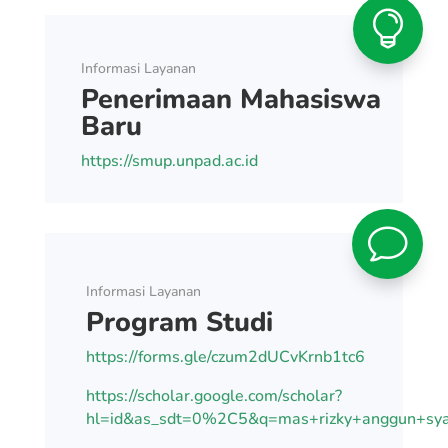

Informasi Layanan
Penerimaan Mahasiswa
Baru
https://smup.unpad.ac.id
v
Informasi Layanan
Program Studi
https://forms.gle/czum2dUCvKrnb1tc6
https://scholar.google.com/scholar?
hl=id&as_sdt=0%2C5&q=mas+rizky+anggun+sy