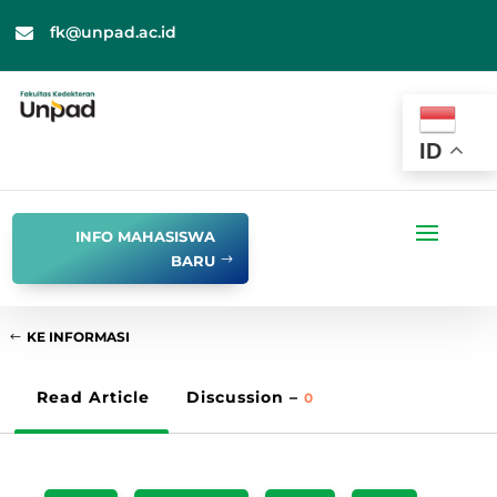
fk@unpad.ac.id

ID
INFO MAHASISWA
BARU
KE INFORMASI
Read Article
Discussion –
0