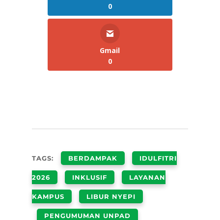
0
Gmail
0
TAGS:
BERDAMPAK
IDULFITRI
2026
INKLUSIF
LAYANAN
KAMPUS
LIBUR NYEPI
PENGUMUMAN UNPAD