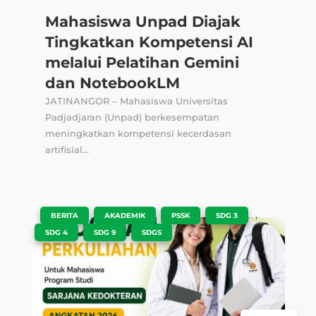
Mahasiswa Unpad Diajak
Tingkatkan Kompetensi AI
melalui Pelatihan Gemini
dan NotebookLM
JATINANGOR – Mahasiswa Universitas
Padjadjaran (Unpad) berkesempatan
meningkatkan kompetensi kecerdasan
artifisial...
|
,
,
,
,
BERITA
AKADEMIK
PSSK
SDG 3
,
,
SDG 4
SDG 9
SDGS