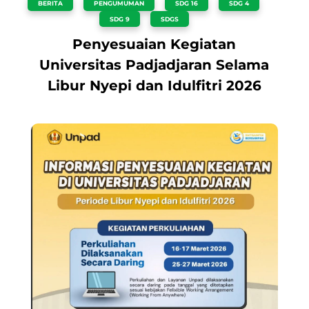
BERITA
,
PENGUMUMAN
,
SDG 16
,
SDG 4
,
SDG 9
,
SDGS
Penyesuaian Kegiatan
Universitas Padjadjaran Selama
Libur Nyepi dan Idulfitri 2026