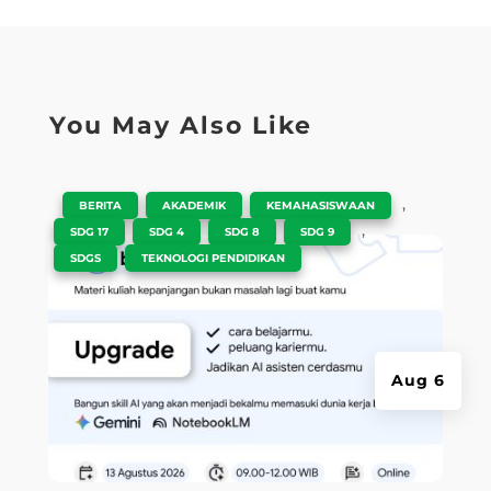
You May Also Like
|
,
,
,
BERITA
AKADEMIK
KEMAHASISWAAN
,
,
,
,
SDG 17
SDG 4
SDG 8
SDG 9
,
SDGS
TEKNOLOGI PENDIDIKAN
Aug 6