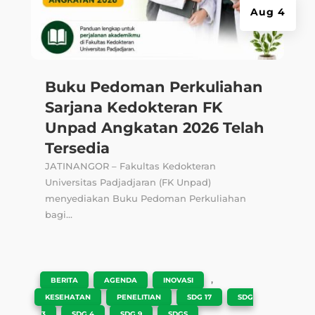
Aug 4
Buku Pedoman Perkuliahan
Sarjana Kedokteran FK
Unpad Angkatan 2026 Telah
Tersedia
JATINANGOR – Fakultas Kedokteran
Universitas Padjadjaran (FK Unpad)
menyediakan Buku Pedoman Perkuliahan
bagi...
|
,
,
,
BERITA
AGENDA
INOVASI
,
,
,
KESEHATAN
PENELITIAN
SDG 17
SDG
,
,
,
,
3
SDG 4
SDG 9
SDGS