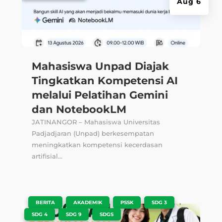
Aug 6
Mahasiswa Unpad Diajak
Tingkatkan Kompetensi AI
melalui Pelatihan Gemini
dan NotebookLM
JATINANGOR – Mahasiswa Universitas
Padjadjaran (Unpad) berkesempatan
meningkatkan kompetensi kecerdasan
artifisial...
|
,
,
,
,
BERITA
AKADEMIK
PSSK
SDG 3
,
,
SDG 4
SDG 9
SDGS