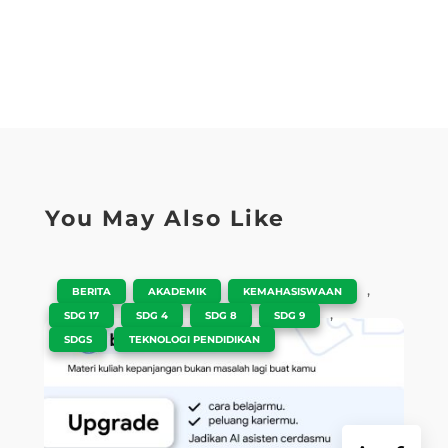
You May Also Like
|
,
,
,
BERITA
AKADEMIK
KEMAHASISWAAN
,
,
,
,
SDG 17
SDG 4
SDG 8
SDG 9
,
SDGS
TEKNOLOGI PENDIDIKAN