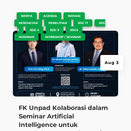
|
,
,
,
BERITA
AGENDA
INOVASI
,
,
,
KESEHATAN
PENELITIAN
SDG 17
SDG
,
,
,
,
3
SDG 4
SDG 9
SDGS
,
WEBINAR
WORKSHOP / SEMINAR
Aug 3
FK Unpad Kolaborasi dalam
Seminar Artificial
Intelligence untuk