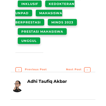
INKLUSIF
KEDOKTERAN
UNPAD
MAHASISWA
BERPRESTASI
MINDS 2023
PRESTASI MAHASISWA
UNGGUL
←
Previous Post
Next Post
→
Adhi Taufiq Akbar