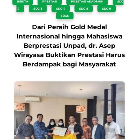
BERITA
,
PRESTASI
,
PRESTASI AKADEMIK
,
SDG
17
,
SDG 3
,
SDG 4
,
SDG 8
,
SDG 9
,
SDGS
Dari Peraih Gold Medal
Internasional hingga Mahasiswa
Berprestasi Unpad, dr. Asep
Wirayasa Buktikan Prestasi Harus
Berdampak bagi Masyarakat