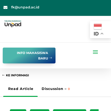
fk@unpad.ac.id

ID
INFO MAHASISWA
BARU
KE INFORMASI
Read Article
Discussion –
0