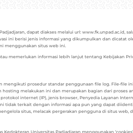
adjadjaran, dapat diakses melalui url: www.fk.unpad.ac.id, sal
i ini berisi jenis informasi yang dikumpulkan dan dicatat o
mi menggunakan situs web ini.
tau memerlukan informasi lebih lanjut tentang Kebijakan Pr
an mengikuti prosedur standar penggunaan file log. File-file
hosting melakukan ini dan merupakan bagian dari proses ana
protokol internet (IP), jenis browser, Penyedia Layanan Inter
Ini tidak terkait dengan informasi apa pun yang dapat diidentif
 mengelola situs, melacak pergerakan pengguna di situs web
ltas Kedokteran Universitas Padjadjaran menggunakan ‘cookie