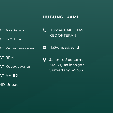
HUBUNGI KAMI
Humas FAKULTAS
IAT Akademik

KEDOKTERAN
AT E-Office
fk@unpad.ac.id

IAT Kemahasiswaan
IAT RPM
Jalan Ir. Soekarno

KM. 21, Jatinangor -
IAT Kepegawaian
Sumedang 45363
IAT AMIED
PID Unpad