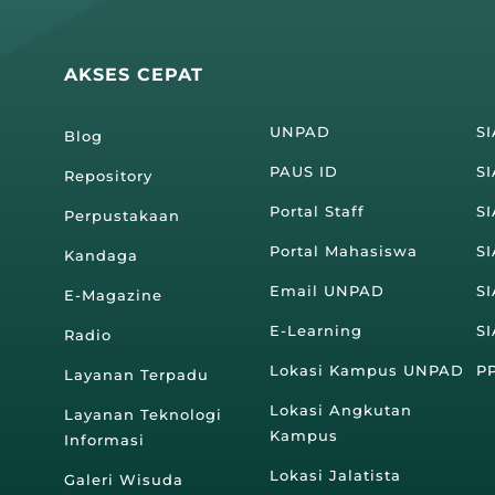
AKSES CEPAT
UNPAD
S
Blog
PAUS ID
SI
Repository
Portal Staff
S
Perpustakaan
Portal Mahasiswa
S
Kandaga
Email UNPAD
S
E-Magazine
E-Learning
S
Radio
Lokasi Kampus UNPAD
P
Layanan Terpadu
Lokasi Angkutan
Layanan Teknologi
Kampus
Informasi
Lokasi Jalatista
Galeri Wisuda