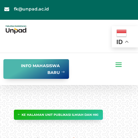
fk@unpad.ac.id

ID
INFO MAHASISWA
BARU
KE HALAMAN UNIT PUBLIKASI ILMIAH DAN HKI