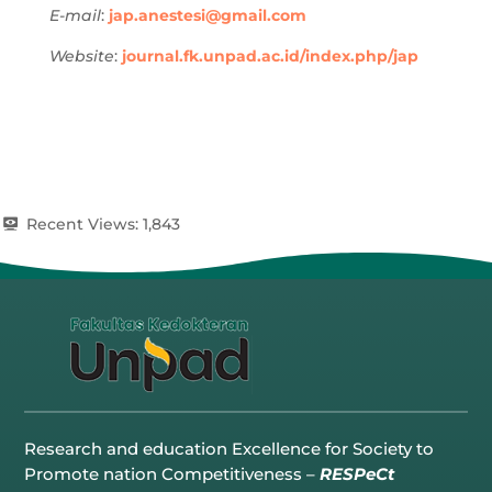
E-mail
:
jap.anestesi@gmail.com
Website
:
journal.fk.unpad.ac.id/index.php/jap
Recent Views:
1,843
Research and education Excellence for Society to
Promote nation Competitiveness –
RESPeCt