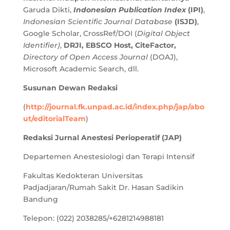
Garuda Dikti,
Indonesian Publication Index
(IPI)
,
Indonesian Scientific Journal Database
(ISJD)
,
Google Scholar, CrossRef/DOI (
Digital Object
Identifier)
,
DRJI, EBSCO Host, CiteFactor,
Directory of Open Access Journal
(DOAJ),
Microsoft Academic Search, dll
.
Susunan Dewan Redaksi
(
http://journal.fk.unpad.ac.id/index.php/jap/abo
ut/editorialTeam
)
Redaksi Jurnal Anestesi Perioperatif (JAP)
Departemen Anestesiologi dan Terapi Intensif
Fakultas Kedokteran Universitas
Padjadjaran/Rumah Sakit Dr. Hasan Sadikin
Bandung
Telepon: (022) 2038285/+6281214988181