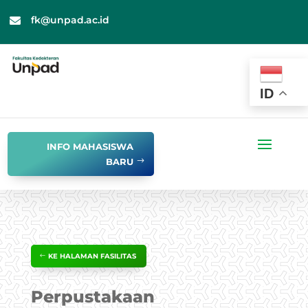
fk@unpad.ac.id

ID
INFO MAHASISWA
BARU
KE HALAMAN FASILITAS
Perpustakaan